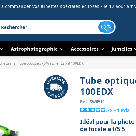
à commander vos lunettes spéciales éclipses - le 12 août arriv
Astrophotographie
Accessoires
Jumelles
unettes
Tube optique Sky-Watcher Esprit 100EDX
Tube optiqu
100EDX
Réf : SW0510
5
/
5
-
1
avis
Idéal pour la photo
de focale à f/5.5