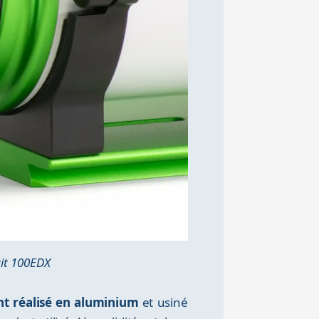
rit 100EDX
nt réalisé en aluminium
et usiné