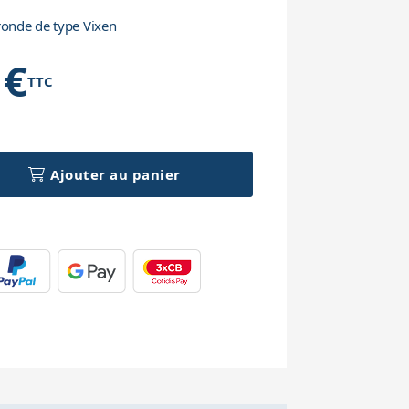
ronde de type Vixen
 €
TTC
h
Ajouter au panier