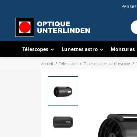
Pensez 
Télescopes
Lunettes astro
Montures
Accueil
Télescopes
Tubes optiques de télescope