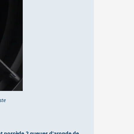
ste
et possède 2 queues d'aronde de