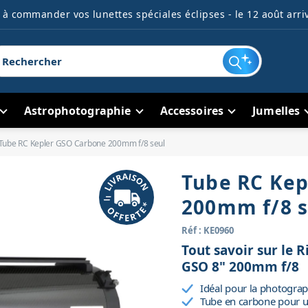
à commander vos lunettes spéciales éclipses - le 12 août arriv
Astrophotographie
Accessoires
Jumelles
Tube RC Kepler GSO Carbone 200mm f/8 seul
Tube RC Kep
200mm f/8 s
Réf : KE0960
Tout savoir sur le 
GSO 8" 200mm f/8
Idéal pour la photograp
Tube en carbone pour un