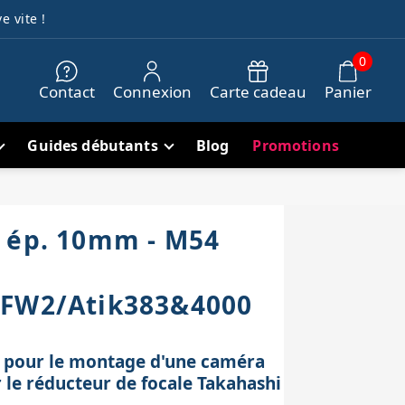
e vite !
0
Contact
Connexion
Carte cadeau
Panier
Guides débutants
Blog
Promotions
 ép. 10mm - M54
EFW2/Atik383&4000
 pour le montage d'une caméra
 le réducteur de focale Takahashi