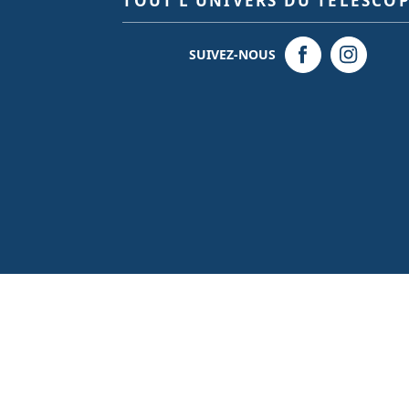
TOUT L’UNIVERS DU TÉLESCO
SUIVEZ-NOUS
© 2026 - Création site internet
BWAgence
- Tous droits