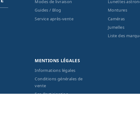
PE
Modes de livraison
Lunettes astro
Guides / Blog
Montures
Service après-vente
Caméras
Jumelles
Liste des marqu
MENTIONS LÉGALES
Informations légales
Conditions générales de
vente
Eco-Participation
Vos données personnelles
 réservés Optique Unterlinden