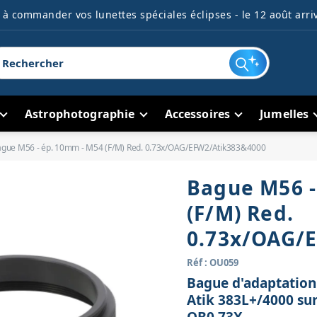
à commander vos lunettes spéciales éclipses - le 12 août arriv
Astrophotographie
Accessoires
Jumelles
gue M56 - ép. 10mm - M54 (F/M) Red. 0.73x/OAG/EFW2/Atik383&4000
Bague M56 -
(F/M) Red.
0.73x/OAG/
Réf : OU059
Bague d'adaptation
Atik 383L+/4000 sur