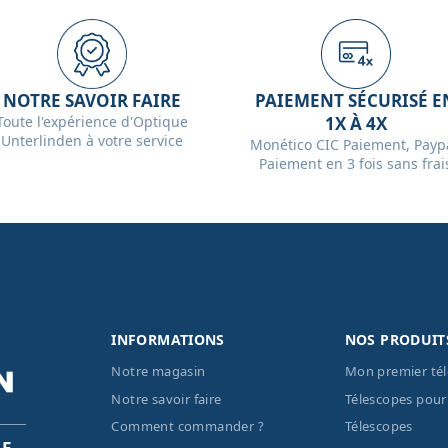
NOTRE SAVOIR FAIRE
PAIEMENT SÉCURISÉ E
Toute l'expérience d'Optique
1X À 4X
Unterlinden à votre service
Monético CIC Paiement, Paypa
Paiement en 3 fois sans frai
INFORMATIONS
NOS PRODUIT
Notre magasin
Mon premier té
Notre savoir faire
Télescopes pour
Comment commander ?
Télescopes