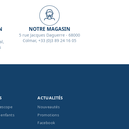
N
NOTRE MAGASIN
5 rue Jacques Daguerre - 68000
Colmar, +33 (0)3 89 24 16 05
l,
s
S
ACTUALITÉS
lescope
Nouveautés
 enfants
Promotions
Facebook