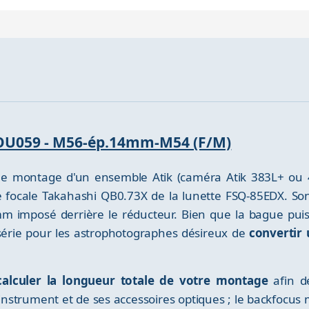
e OU059 - M56-ép.14mm-M54 (F/M)
e montage d'un ensemble Atik (caméra Atik 383L+ ou 4
e focale Takahashi QB0.73X de la lunette FSQ-85EDX. 
m imposé derrière le réducteur. Bien que la bague puiss
série pour les astrophotographes désireux de
convertir 
 calculer la longueur totale de votre montage
afin d
instrument et de ses accessoires optiques ; le backfocus 