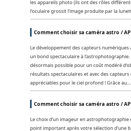
les appareils photo (ils ont des rôles différent
l’oculaire grossit l’image produite par la lunet
télescope. Il est composé de diverses lentilles
moins espacées, dont le nombre, la forme, la 
Comment choisir sa caméra astro / AP
polissage déterminent sa qualité et performanc
#Partie 2 : Ciel Profond
Le développement des capteurs numériques 
un bond spectaculaire à l’astrophotographie. I
désormais possible pour un coût modéré d’ob
résultats spectaculaires et avec des capteurs d
appréciables pour le ciel profond ! Grâce au
développement de nombreux logiciels et de b
contrôle type ASIAIR ou PowerBox [...]
Comment choisir sa caméra astro / AP
#Partie 1 : Planétaire
Le choix d’un imageur en astrophotographie 
point important après votre sélection d’une 