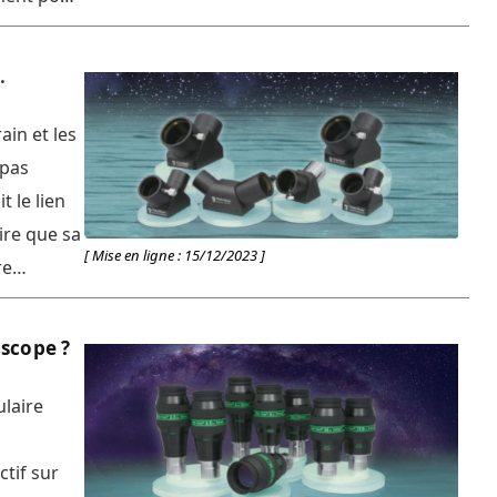
facteur de
C’est un
modèles
ain et les
 pas
t le lien
aire que sa
[ Mise en ligne : 15/12/2023 ]
re
trouver
ns
escope ?
d’origine
ulaire
tif sur