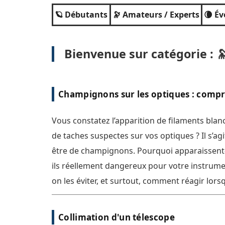
🪐 Débutants
🔭 Amateurs / Experts
🌘 É
Bienvenue sur catégorie : 
Champignons sur les optiques : comp
prévenir et agir
Vous constatez l’apparition de filaments blan
de taches suspectes sur vos optiques ? Il s’agi
être de champignons. Pourquoi apparaissent-i
ils réellement dangereux pour votre instrume
on les éviter, et surtout, comment réagir lorsq
déjà présents ? [...]
Collimation d'un télescope