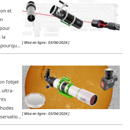
ion et
un
 pour
 la
[ Mise en ligne : 03/06/2024 ]
, pourquoi
réaliser
on l’objet
 ultra-
nts
éthodes
[ Mise en ligne : 03/04/2024 ]
bservation
culaire)