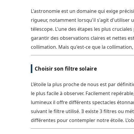
L'astronomie est un domaine qui exige précis
rigueur, notamment lorsqu'il s'agit d'utiliser 
télescope. L'une des étapes les plus cruciales
garantir des observations claires et nettes est
collimation. Mais qu'est-ce que la collimation
est-elle si importante, et comment peut-on la 
correctement ? [...]
Choisir son filtre solaire
L’étoile la plus proche de nous est par définiti
le plus facile à observer. Facilement repérable,
lumineux il offre différents spectacles étonna
suivant le filtre utilisé. Il existe 3 filtres ou m
différentes pour contempler notre étoile. L’o
en lumière blanche, en H-Alpha (la plus specta