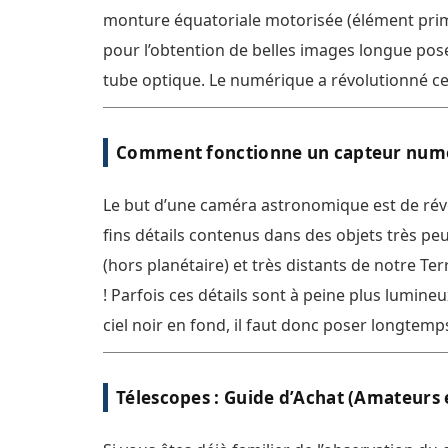
monture équatoriale motorisée (élément pri
pour l’obtention de belles images longue pose
tube optique. Le numérique a révolutionné ce
pratique (auparavant réalisée à l’argentique) 
rendant moins confidentielle, plus facile, rapi
Comment fonctionne un capteur numé
efficiente [...]
Le but d’une caméra astronomique est de révé
fins détails contenus dans des objets très pe
(hors planétaire) et très distants de notre Ter
! Parfois ces détails sont à peine plus lumineu
ciel noir en fond, il faut donc poser longtem
qu’assez de photons rencontrent le capteur 
caméra. Mais la luminosité/brillance de l’imag
Télescopes : Guide d’Achat (Amateurs 
n’est pas le seul facteur… elle se compare par
plusieurs signaux/bruits parasites [...]
Experts)