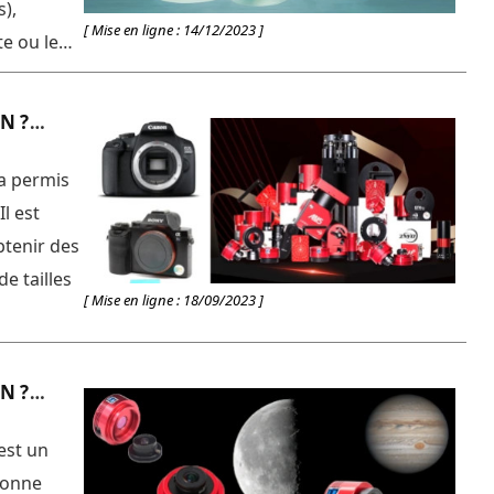
s),
[ Mise en ligne : 14/12/2023 ]
te ou le
, plus ou
qualité de
N ?
es [...]
a permis
l est
tenir des
e tailles
[ Mise en ligne : 18/09/2023 ]
oîtiers de
N ?
est un
bonne