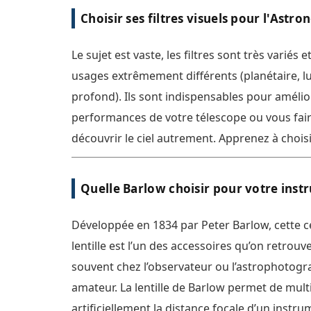
et à l’aide d’un prisme de Herschel [...]
Choisir ses filtres visuels pour l'Astr
Le sujet est vaste, les filtres sont très variés 
usages extrêmement différents (planétaire, lun
profond). Ils sont indispensables pour amélio
performances de votre télescope ou vous fai
découvrir le ciel autrement. Apprenez à chois
filtres colorés, comprenez la différence entre 
UHC et OIII et comparez les différents filtres 
Quelle Barlow choisir pour votre inst
disponibles [...]
Développée en 1834 par Peter Barlow, cette célèbre
lentille est l’un des accessoires qu’on retrouve
souvent chez l’observateur ou l’astrophotog
amateur. La lentille de Barlow permet de multi
artificiellement la distance focale d’un instr