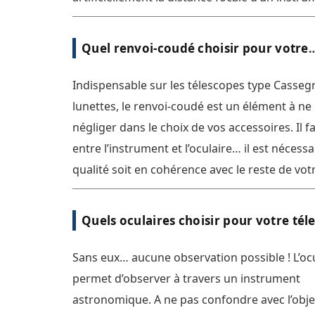
obtenir des grossissements plus élevés. Son 
multiplication varie généralement de 2x à 5x. 
Quel renvoi-coudé choisir pour votre
doublet divergent qui équipe la plupart des 
existants [...]
instrument ?
Indispensable sur les télescopes type Cassegr
lunettes, le renvoi-coudé est un élément à ne
négliger dans le choix de vos accessoires. Il fai
entre l’instrument et l’oculaire… il est nécess
qualité soit en cohérence avec le reste de vot
matériel. l est en effet des fois dommage de 
des utilisateurs ayant investi dans de très bo
Quels oculaires choisir pour votre tél
oculaires… mais ayant gardé le renvoi-coudé 
[...]
Sans eux… aucune observation possible ! L’oc
permet d’observer à travers un instrument
astronomique. A ne pas confondre avec l’objec