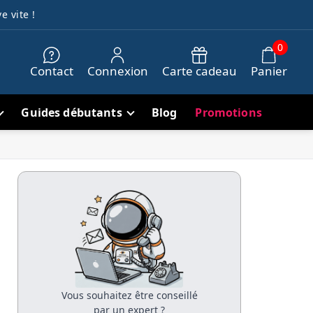
e vite !
0
Contact
Connexion
Carte cadeau
Panier
Guides débutants
Blog
Promotions
Vous souhaitez être conseillé
par un expert ?