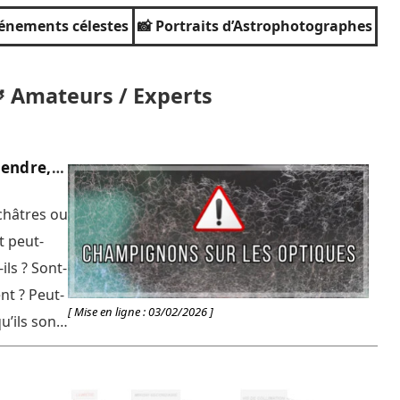
vénements célestes
📸 Portraits d’Astrophotographes
🔭 Amateurs / Experts
rendre,
châtres ou
t peut-
ls ? Sont-
nt ? Peut-
[ Mise en ligne : 03/02/2026 ]
u’ils sont