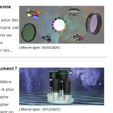
onomie
et pour des
aire, ciel
rer les
re
[ Mise en ligne : 05/03/2024 ]
ir vos
un filtre
solaires
rument ?
 le plus
raphe
plier
[ Mise en ligne : 19/12/2023 ]
ument pour