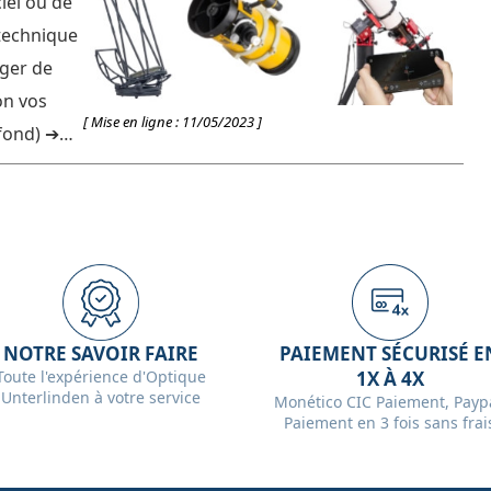
ciel ou de
technique
nger de
on vos
[ Mise en ligne : 11/05/2023 ]
to) ➔
NOTRE SAVOIR FAIRE
PAIEMENT SÉCURISÉ E
Toute l'expérience d'Optique
1X À 4X
Unterlinden à votre service
Monético CIC Paiement, Paypa
Paiement en 3 fois sans frai