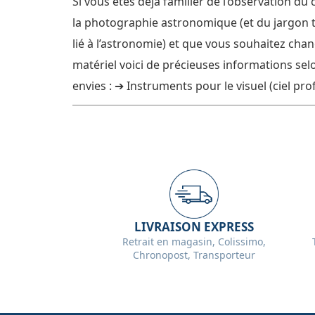
Si vous êtes déjà familier de l’observation du 
la photographie astronomique (et du jargon 
lié à l’astronomie) et que vous souhaitez cha
matériel voici de précieuses informations sel
envies : ➔ Instruments pour le visuel (ciel profond) ➔
Instruments pour le planétaire (visuel et pho
Instruments pour la photo (ciel profond) [...]
LIVRAISON EXPRESS
Retrait en magasin, Colissimo,
Chronopost, Transporteur