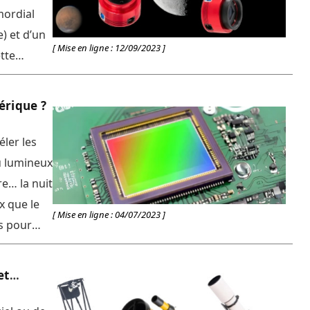
mordial
) et d’un
[ Mise en ligne : 12/09/2023 ]
tte
en la
de,
rique ?
ler les
u lumineux
re… la nuit
x que le
[ Mise en ligne : 04/07/2023 ]
ps pour
de notre
e finale
et
 rapport à