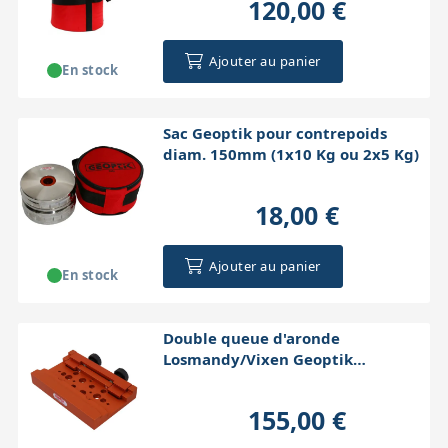
120,00 €
Accessoires pour montures
Pièces détachées
Têtes binocula
Ajouter au panier
En stock
Sac Geoptik pour contrepoids
diam. 150mm (1x10 Kg ou 2x5 Kg)
18,00 €
Ajouter au panier
En stock
Double queue d'aronde
Losmandy/Vixen Geoptik
170x110x20mm (orange)
155,00 €