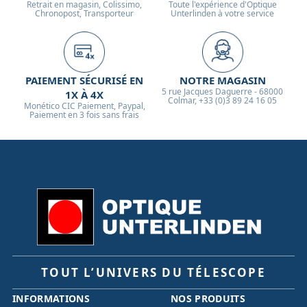
Retrait en magasin, Colissimo,
Toute l'expérience d'Optique
Chronopost, Transporteur
Unterlinden à votre service
PAIEMENT SÉCURISÉ EN
NOTRE MAGASIN
5 rue Jacques Daguerre - 68000
1X À 4X
Colmar, +33 (0)3 89 24 16 05
Monético CIC Paiement, Paypal,
Paiement en 3 fois sans frais
TOUT L’UNIVERS DU TÉLESCOPE
INFORMATIONS
NOS PRODUITS