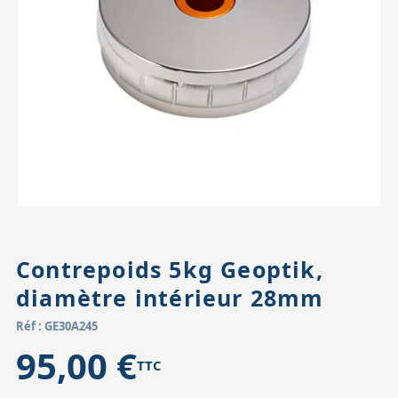
Accessoires pour montures
Pièces détachées
Têtes binocula
Contrepoids 5kg Geoptik,
diamètre intérieur 28mm
Réf : GE30A245
95,00 €
TTC