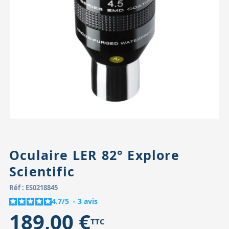
Accessoires pour montures
Pièces détachées
Têtes binocula
Oculaire LER 82° Explore
Scientific
Réf : ES0218845
4.7
/
5
-
3
avis
189,00 €
TTC