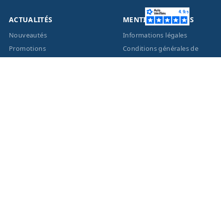
ACTUALITÉS
MENTIONS LÉGALES
Nouveautés
Informations légales
Promotions
Conditions générales de
vente
Facebook
Eco-Participation
Instagram
Vos données personnelles
© 2026 - Création site
internet
BWAgence
- Tous
droits réservés Optique
Unterlinden