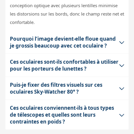
conception optique avec plusieurs lentilles minimise
les distorsions sur les bords, donc le champ reste net et
confortable.
Pourquoi l’image devient-elle floue quand
je grossis beaucoup avec cet oculaire ?
Ces oculaires sont-ils confortables à utiliser
La netteté à fort grossissement dépend de plusieurs
pour les porteurs de lunettes ?
facteurs : la turbulence atmosphérique limite la
résolution pratique, et la diffraction liée à l’ouverture
Puis-je fixer des filtres visuels sur ces
Oui, ils proposent un relief d’œil d’au moins 14 mm, ce
de votre instrument fixe une limite physique. Même le
oculaires Sky-Watcher 80° ?
qui signifie que vous pouvez observer sans avoir à
meilleur oculaire ne peut compenser cela. De plus, un
coller l’œil à l’oculaire. Ce confort est essentiel pour les
grossissement trop élevé diminue la luminosité de
Ces oculaires conviennent-ils à tous types
Absolument. Ces oculaires disposent d’un filetage
porteurs de lunettes, qui peuvent ainsi garder leurs
l’image et amplifie les défauts optiques et de mise au
de télescopes et quelles sont leurs
standard de 28 mm permettant de visser des filtres au
lunettes et profiter pleinement du champ large et
point, ce qui peut donner une image floue ou instable.
contraintes en poids ?
format 31.75 mm. C’est une option très pratique pour
lumineux offert par ces oculaires.
améliorer le contraste lors de l’observation de la Lune,