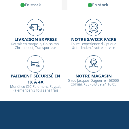
En stock
En stock
LIVRAISON EXPRESS
NOTRE SAVOIR FAIRE
Retrait en magasin, Colissimo,
Toute l'expérience d'Optique
Chronopost, Transporteur
Unterlinden à votre service
PAIEMENT SÉCURISÉ EN
NOTRE MAGASIN
5 rue Jacques Daguerre - 68000
1X À 4X
Colmar, +33 (0)3 89 24 16 05
Monético CIC Paiement, Paypal,
Paiement en 3 fois sans frais