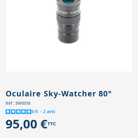
Accessoires pour montures
Pièces détachées
Têtes binocula
Oculaire Sky-Watcher 80°
Réf : SW0318
5
/
5
-
2
avis
95,00 €
TTC