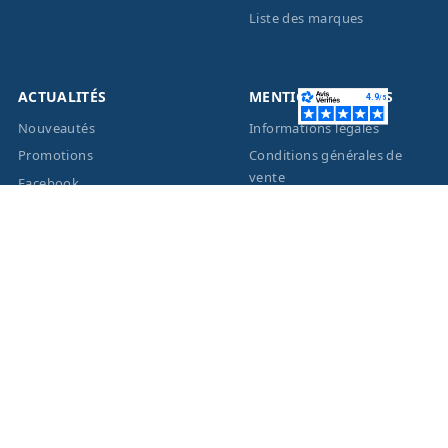
Liste des marques
ACTUALITÉS
MENTIONS LÉGALES
Nouveautés
Informations légales
Promotions
Conditions générales de
vente
Facebook
Eco-Participation
Instagram
Vos données personnelles
© 2026 - Création site