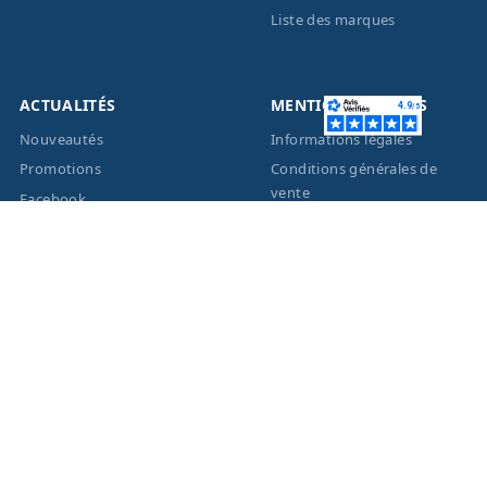
Liste des marques
ACTUALITÉS
MENTIONS LÉGALES
Nouveautés
Informations légales
Promotions
Conditions générales de
vente
Facebook
Eco-Participation
Instagram
Vos données personnelles
© 2026 - Création site