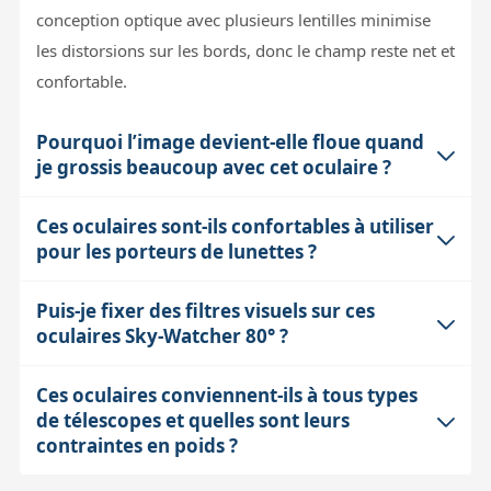
conception optique avec plusieurs lentilles minimise
les distorsions sur les bords, donc le champ reste net et
confortable.
Pourquoi l’image devient-elle floue quand
je grossis beaucoup avec cet oculaire ?
Ces oculaires sont-ils confortables à utiliser
La netteté à fort grossissement dépend de plusieurs
pour les porteurs de lunettes ?
facteurs : la turbulence atmosphérique limite la
résolution pratique, et la diffraction liée à l’ouverture
Puis-je fixer des filtres visuels sur ces
Oui, ils proposent un relief d’œil d’au moins 14 mm, ce
de votre instrument fixe une limite physique. Même le
oculaires Sky-Watcher 80° ?
qui signifie que vous pouvez observer sans avoir à
meilleur oculaire ne peut compenser cela. De plus, un
coller l’œil à l’oculaire. Ce confort est essentiel pour les
grossissement trop élevé diminue la luminosité de
Ces oculaires conviennent-ils à tous types
Absolument. Ces oculaires disposent d’un filetage
porteurs de lunettes, qui peuvent ainsi garder leurs
l’image et amplifie les défauts optiques et de mise au
de télescopes et quelles sont leurs
standard de 28 mm permettant de visser des filtres au
lunettes et profiter pleinement du champ large et
point, ce qui peut donner une image floue ou instable.
contraintes en poids ?
format 31.75 mm. C’est une option très pratique pour
lumineux offert par ces oculaires.
améliorer le contraste lors de l’observation de la Lune,