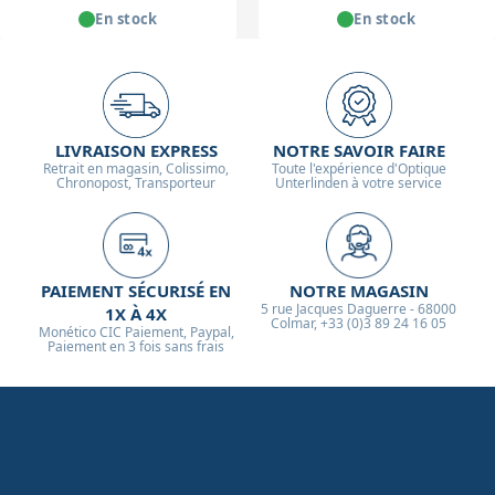
En stock
En stock
LIVRAISON EXPRESS
NOTRE SAVOIR FAIRE
Retrait en magasin, Colissimo,
Toute l'expérience d'Optique
Chronopost, Transporteur
Unterlinden à votre service
PAIEMENT SÉCURISÉ EN
NOTRE MAGASIN
5 rue Jacques Daguerre - 68000
1X À 4X
Colmar, +33 (0)3 89 24 16 05
Monético CIC Paiement, Paypal,
Paiement en 3 fois sans frais