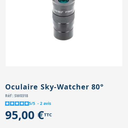
Accessoires pour montures
Pièces détachées
Têtes binocula
Oculaire Sky-Watcher 80°
Réf : SW0318
5
/
5
-
2
avis
95,00 €
TTC