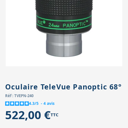
Accessoires pour montures
Pièces détachées
Têtes binocula
Oculaire TeleVue Panoptic 68°
Réf : TVEPN-240
4.3
/
5
-
4
avis
522,00 €
TTC