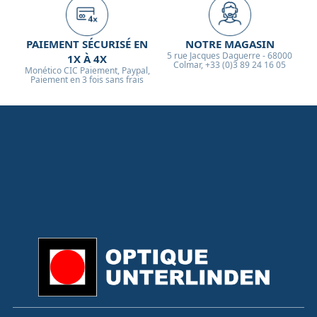
PAIEMENT SÉCURISÉ EN
NOTRE MAGASIN
5 rue Jacques Daguerre - 68000
1X À 4X
Colmar, +33 (0)3 89 24 16 05
Monético CIC Paiement, Paypal,
Paiement en 3 fois sans frais