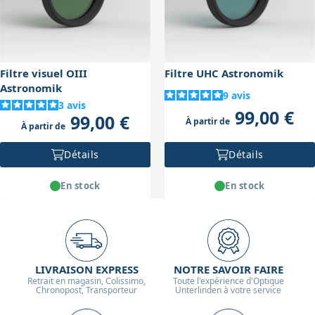
ou des dobsons bien dimensionnés pour garantir un
suivi stable et un confort d’observation.
Filtre visuel OIII
Filtre UHC Astronomik
Astronomik
9
avis
3
avis
99,00 €
99,00 €
À partir de
À partir de
Détails
Détails
En stock
En stock
LIVRAISON EXPRESS
NOTRE SAVOIR FAIRE
Retrait en magasin, Colissimo,
Toute l'expérience d'Optique
Chronopost, Transporteur
Unterlinden à votre service