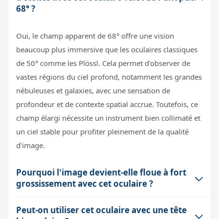
68° ?
Oui, le champ apparent de 68° offre une vision
beaucoup plus immersive que les oculaires classiques
de 50° comme les Plössl. Cela permet d'observer de
vastes régions du ciel profond, notamment les grandes
nébuleuses et galaxies, avec une sensation de
profondeur et de contexte spatial accrue. Toutefois, ce
champ élargi nécessite un instrument bien collimaté et
un ciel stable pour profiter pleinement de la qualité
d’image.
Pourquoi l'image devient-elle floue à fort
grossissement avec cet oculaire ?
Peut-on utiliser cet oculaire avec une tête
La netteté à fort grossissement est souvent limitée par