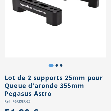
Accessoires pour montures
Pièces détachées
Têtes binocula
Lot de 2 supports 25mm pour
Queue d'aronde 355mm
Pegasus Astro
Réf : PGRISER-25