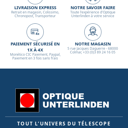
LIVRAISON EXPRESS
NOTRE SAVOIR FAIRE
Retrait en magasin, Colissimo,
Toute l'expérience d'Optique
Chronopost, Transporteur
Unterlinden à votre service
PAIEMENT SÉCURISÉ EN
NOTRE MAGASIN
5 rue Jacques Daguerre - 68000
1X À 4X
Colmar, +33 (0)3 89 24 16 05
Monético CIC Paiement, Paypal,
Paiement en 3 fois sans frais
TOUT L’UNIVERS DU TÉLESCOPE