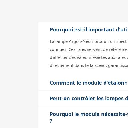
Pourquoi est-il important d'u
La lampe Argon-Néon produit un spectre
connues. Ces raies servent de référence
d'affecter des valeurs exactes aux raies
directement dans le faisceau, garantissa
Comment le module d'étalonnage
Le module intègre une lampe halogène fou
Peut-on contrôler les lampes 
détecteur et les irrégularités optiques
Oui, chaque lampe (Argon-Néon et halog
flat, on peut ensuite normaliser les donn
Pourquoi le module nécessite-
d'une tension sur un connecteur allume
?
intervention manuelle, notamment lorsqu