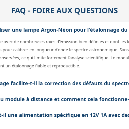
FAQ - FOIRE AUX QUESTIONS
tiliser une lampe Argon-Néon pour l'étalonnage du
 avec de nombreuses raies d'émission bien définies et dont les
s pour calibrer en longueur d'onde le spectre astronomique. Sans 
 observées, ce qui limite fortement l'analyse scientifique. Le mod
nt un étalonnage fiable et reproductible.
 facilite-t-il la correction des défauts du spectr
rnissant un spectre continu appelé flat. Ce flat permet de corrige
du module à distance et comment cela fonctionne-t
 en fonction de la longueur d'onde, comme les franges ou les zone
ène) est pilotable séparément via deux connecteurs d'alimentati
ées spectrales, améliorant ainsi la qualité et la fidélité des mesur
t-il une alimentation spécifique en 12V 1A avec 
 la lampe correspondante. Cela permet d'automatiser les séquence
'on utilise un boîtier de contrôle optionnel comme le Spox. Cett