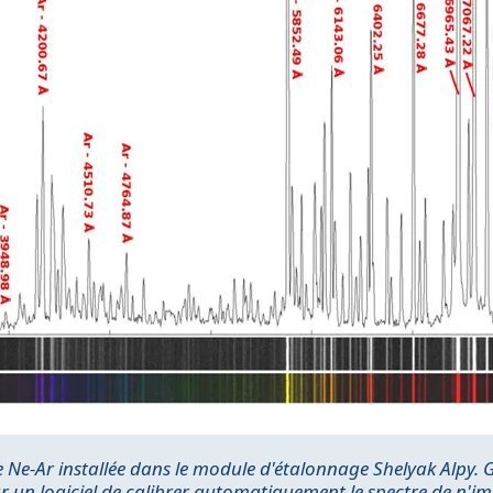
e Ne-Ar installée dans le module d'étalonnage Shelyak Alpy.
pour un logiciel de calibrer automatiquement le spectre de n'im