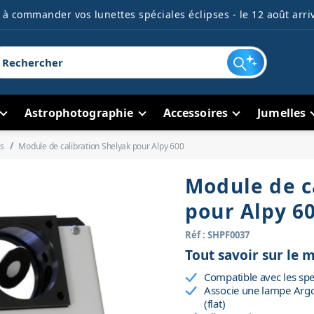
à commander vos lunettes spéciales éclipses - le 12 août arriv
Astrophotographie
Accessoires
Jumelles
s
Module de calibration Shelyak pour Alpy 600
Module de c
pour Alpy 6
Réf : SHPF0037
Tout savoir sur le 
Compatible avec les spe
Associe une lampe Arg
(flat)