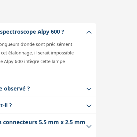
 spectroscope Alpy 600 ?
 longueurs d'onde sont précisément
cet étalonnage, il serait impossible
ule Alpy 600 intègre cette lampe
e observé ?
r les variations d'efficacité du
-il ?
s moins sensibles. En enregistrant un
on 12V indépendants. L'application
es.
des connecteurs 5.5 mm x 2.5 mm
s d'étalonnage et de flat sans
e configuration assure un usage fluide