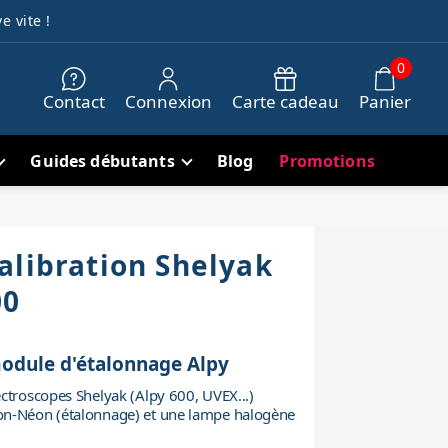
e vite !
0
Contact
Connexion
Carte cadeau
Panier
Guides débutants
Blog
Promotions
alibration Shelyak
00
module d'étalonnage Alpy
ctroscopes Shelyak (Alpy 600, UVEX...)
on-Néon (étalonnage) et une lampe halogène