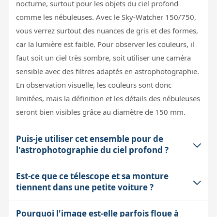
nocturne, surtout pour les objets du ciel profond
comme les nébuleuses. Avec le Sky-Watcher 150/750,
vous verrez surtout des nuances de gris et des formes,
car la lumière est faible. Pour observer les couleurs, il
faut soit un ciel très sombre, soit utiliser une caméra
sensible avec des filtres adaptés en astrophotographie.
En observation visuelle, les couleurs sont donc
limitées, mais la définition et les détails des nébuleuses
seront bien visibles grâce au diamètre de 150 mm.
Puis-je utiliser cet ensemble pour de
l'astrophotographie du ciel profond ?
Est-ce que ce télescope et sa monture
Oui, la monture HEQ5-R Pro est conçue pour
tiennent dans une petite voiture ?
l'astrophotographie amateur, avec un suivi motorisé
précis et un port d'autoguidage ST4 qui permet de
Pourquoi l'image est-elle parfois floue à
Le tube optique mesure environ 69 cm de long et pèse