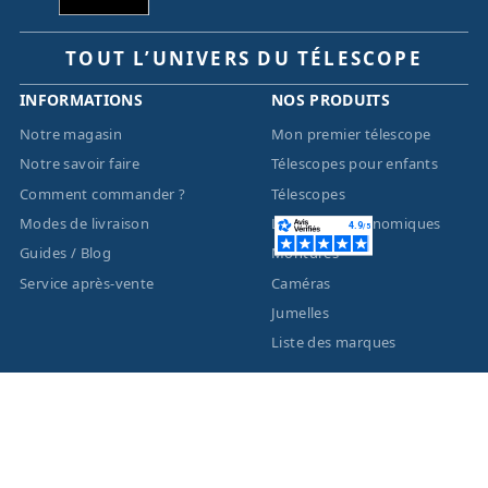
TOUT L’UNIVERS DU TÉLESCOPE
INFORMATIONS
NOS PRODUITS
Notre magasin
Mon premier télescope
Notre savoir faire
Télescopes pour enfants
Comment commander ?
Télescopes
Modes de livraison
Lunettes astronomiques
Guides / Blog
Montures
Service après-vente
Caméras
Jumelles
Liste des marques
ACTUALITÉS
MENTIONS LÉGALES
Nouveautés
Informations légales