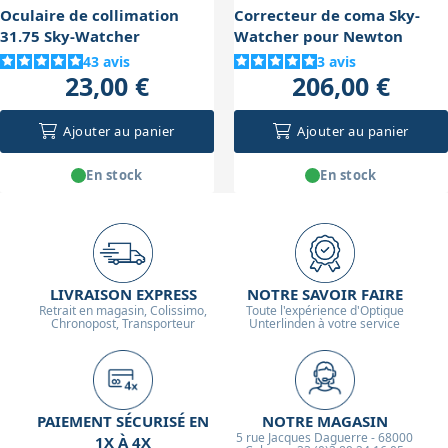
encodeurs optiques et un système de correction
Oculaire de collimation
Correcteur de coma Sky-
d'erreur périodique permanente, ce qui est un vrai plus
31.75 Sky-Watcher
Watcher pour Newton
pour débutants et amateurs exigeants.
43
avis
3
avis
23,00 €
206,00 €
Ajouter au panier
Ajouter au panier
En stock
En stock
LIVRAISON EXPRESS
NOTRE SAVOIR FAIRE
Retrait en magasin, Colissimo,
Toute l'expérience d'Optique
Chronopost, Transporteur
Unterlinden à votre service
PAIEMENT SÉCURISÉ EN
NOTRE MAGASIN
5 rue Jacques Daguerre - 68000
1X À 4X