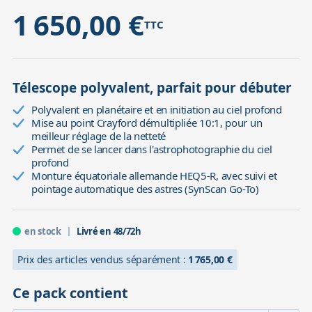
1 650,00 €
TTC
Accessoires pour montures
Pièces détachées
Têtes binocula
Télescope polyvalent, parfait pour débuter
Polyvalent en planétaire et en initiation au ciel profond
Mise au point Crayford démultipliée 10:1, pour un
meilleur réglage de la netteté
Permet de se lancer dans l'astrophotographie du ciel
profond
Monture équatoriale allemande HEQ5-R, avec suivi et
pointage automatique des astres (SynScan Go-To)
en stock
Livré en 48/72h
Prix des articles vendus séparément :
1 765,00 €
Ce pack contient