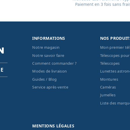
Paiement en 3 fois sans frai
INFORMATIONS
NOS PRODUIT
Notre magasin
Mon premier té
Notre savoir faire
Télescopes pour
Comment commander ?
Télescopes
PE
Modes de livraison
Lunettes astro
Guides / Blog
Montures
Service après-vente
Caméras
Jumelles
Liste des marqu
MENTIONS LÉGALES