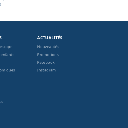
s
S
ACTUALITÉS
lescope
Nouveautés
 enfants
Promotions
Facebook
nomiques
Instagram
es