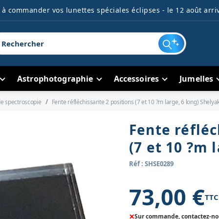
à commander vos lunettes spéciales éclipses - le 12 août arriv
Astrophotographie
Accessoires
Jumelles
de spectroscopie
Fente réfléchissante 2 positions (7 et 10 ?m large, 6 long) Shelya
Fente réfléc
(7 et 10 ?m 
Réf : SHSE0289
73,00 €
TTC
×
Sur commande, contactez-nous