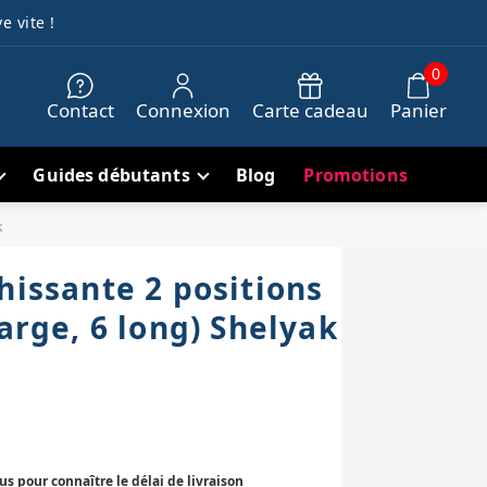
e vite !
0
Contact
Connexion
Carte cadeau
Panier
Guides débutants
Blog
Promotions
k
hissante 2 positions
large, 6 long) Shelyak
 pour connaître le délai de livraison