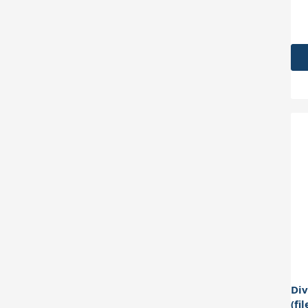
Div
(fi