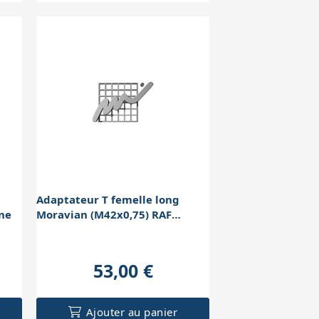
Adaptateur T femelle long
rne
Moravian (M42x0,75) RAF
externe
53,00 €
Ajouter au panier