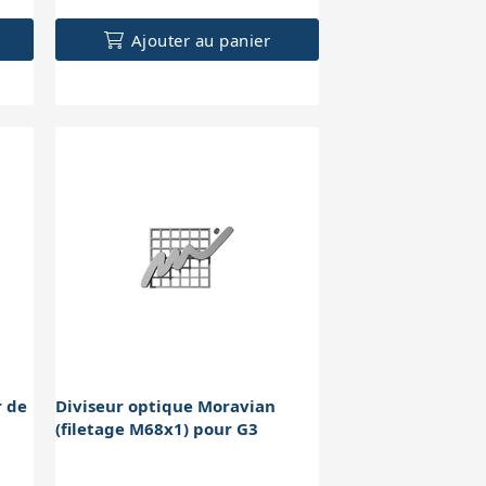
Ajouter au panier
r de
Diviseur optique Moravian
(filetage M68x1) pour G3