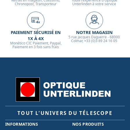
Retrait en magasin, Colissimo,
Toute l'expérience d'Optique
Chronopost, Transporteur
Unterlinden à votre service
PAIEMENT SÉCURISÉ EN
NOTRE MAGASIN
5 rue Jacques Daguerre - 68000
1X À 4X
Colmar, +33 (0)3 89 24 16 05
Monético CIC Paiement, Paypal,
Paiement en 3 fois sans frais
TOUT L’UNIVERS DU TÉLESCOPE
INFORMATIONS
NOS PRODUITS