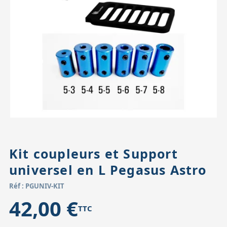
Accessoires pour montures
Pièces détachées
Têtes binocula
Kit coupleurs et Support
universel en L Pegasus Astro
Réf : PGUNIV-KIT
42,00 €
TTC