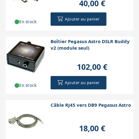
40,00 €
Accessoires pour montures
Pièces détachées
Têtes binocula
Ajouter au panier
En stock
Boîtier Pegasus Astro DSLR Buddy
v2 (module seul)
102,00 €
Ajouter au panier
En stock
Câble RJ45 vers DB9 Pegasus Astro
18,00 €