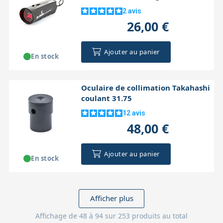
2
avis
26,00 €
Ajouter au panier
En stock
Oculaire de collimation Takahashi
coulant 31.75
12
avis
48,00 €
Ajouter au panier
En stock
Afficher plus
Affichage de 48 à 94 sur 253 produits au total