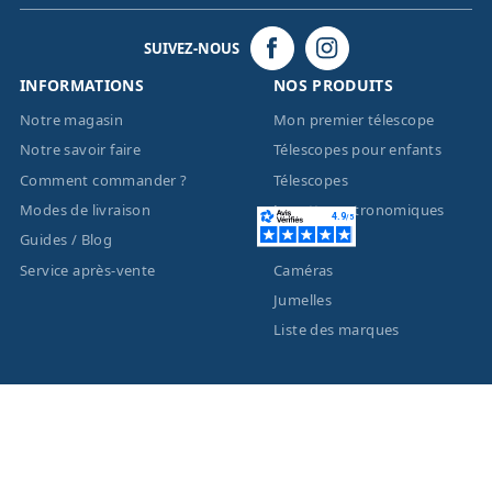
SUIVEZ-NOUS
INFORMATIONS
NOS PRODUITS
Notre magasin
Mon premier télescope
Notre savoir faire
Télescopes pour enfants
Comment commander ?
Télescopes
Modes de livraison
Lunettes astronomiques
Guides / Blog
Montures
Service après-vente
Caméras
Jumelles
Liste des marques
ACTUALITÉS
MENTIONS LÉGALES
Nouveautés
Informations légales
Promotions
Conditions générales de