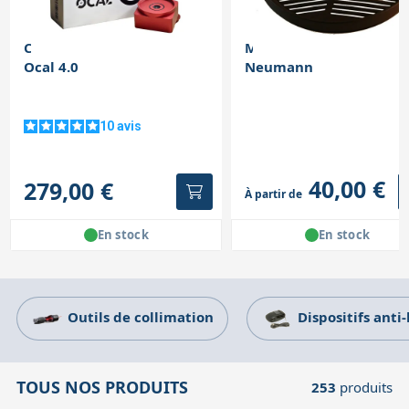
Accessoires pour montures
Pièces détachées
Têtes binocula
Collimateur électronique
Masque de Bahtinov Ge
Ocal 4.0
Neumann
10
avis
40,00 €
279,00 €
À partir de
En stock
En stock
Outils de collimation
Dispositifs anti
TOUS NOS PRODUITS
253
produits